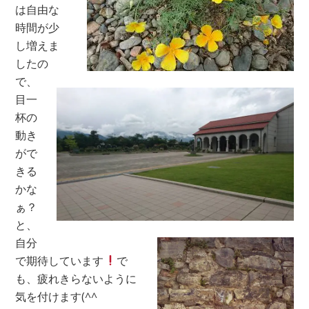
は自由な
時間が少
し増えま
したの
で、
目一
杯の
動き
がで
きる
かな
ぁ？
と、
自分
で期待しています
で
も、疲れきらないように
気を付けます(^^ゞ