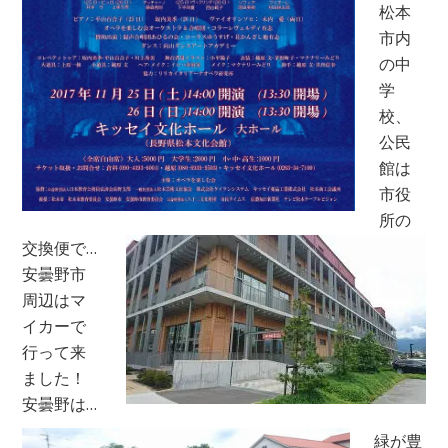
松本
市内
の中
学
校、
公民
館は
市役
所の
交換便で…
安曇野市
周辺はマ
イカーで
行って来
ました！
安曇野は…
緑が豊