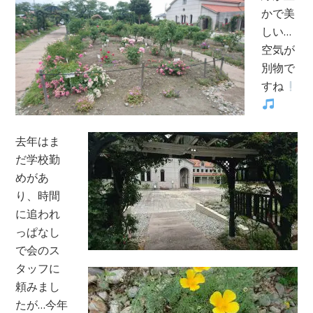
かで美
しい…
空気が
別物で
すね
去年はま
だ学校勤
めがあ
り、時間
に追われ
っぱなし
で会のス
タッフに
頼みまし
たが…今年