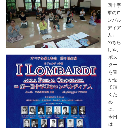
回十字
軍のロ
ンバル
ディア
人」
のちら
しや、
ポス
ター
を置
かせ
て頂
くた
め
に、
今日
は