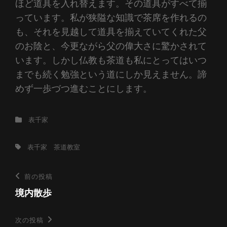
ほど道具を入れ替えます。その道具がすべて揃
っています。私が狭隘な知識で茶席を作れるの
も、それを見越して道具を揃えていてくれた父
のお陰と、今更ながら父の偉大さに驚かされて
います。しかし仏教も茶道も私にとってはいつ
までも続く勉強という道にしか見えません。諦
めず一歩づつ進むことにします。
カ
表千家
テ
ゴ
タ
表千家 茶道教室
リ
グ,
ー
投
前
前の投稿
の
境内散歩
稿
投
ナ
稿
次
次の投稿