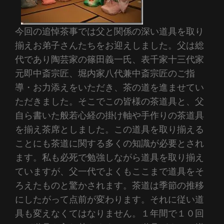
今回の追悼茶事では父と関係の深い道具を取り
揃えお弟子さんたちをお迎えしました。父は総
代であり陶芸家の篠田義一氏、表千家十三代家
元即中斎宗匠、堀内家八代兼中斎宗匠のご指
導・お力添えをいただき、茶の道を進ませてい
ただきました。そこでこの皆様の茶道具と、父
自ら書いた般若心経の掛け軸や手作りの茶道具
を揃え茶席としました。この道具を取り揃える
ことにも茶道に関する多くの知識が必要とされ
ます。私も必死で勉強しながら道具を取り揃え
ていますが、父一代でよくもここまで道具をそ
ろえたものと驚かされます。茶道は季節の推移
にしたがって点前が変わります。それに従い道
具も変えなくてはなりません。１年間で１０回