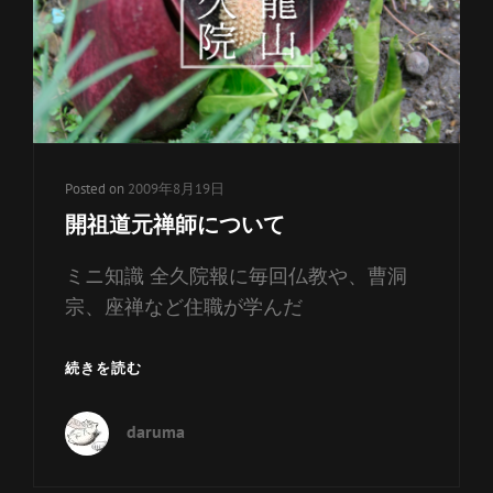
ー
リ
ン
ク
Posted on
2009年8月19日
開祖道元禅師について
ミニ知識 全久院報に毎回仏教や、曹洞
宗、座禅など住職が学んだ
開
続きを読む
祖
道
daruma
元
禅
師