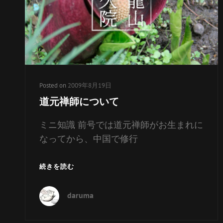
ー
リ
ン
ク
Posted on
2009年8月19日
道元禅師について
ミニ知識 前号では道元禅師がお生まれに
なってから、中国で修行
道
続きを読む
元
禅
daruma
師
に
つ