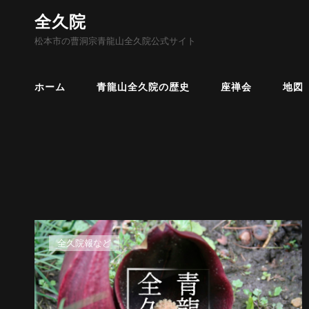
全久院
松本市の曹洞宗青龍山全久院公式サイト
ホーム
青龍山全久院の歴史
座禅会
地図
カ
全久院報など
テ
ゴ
リ