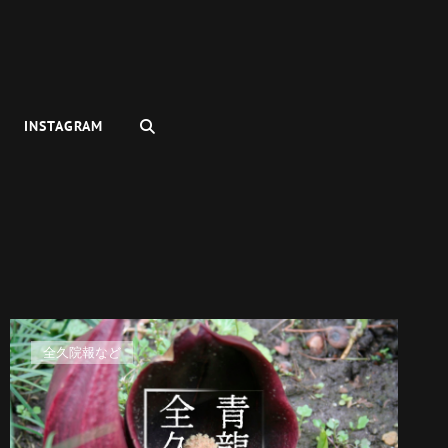
検
INSTAGRAM
索
カ
全久院報など
テ
ゴ
リ