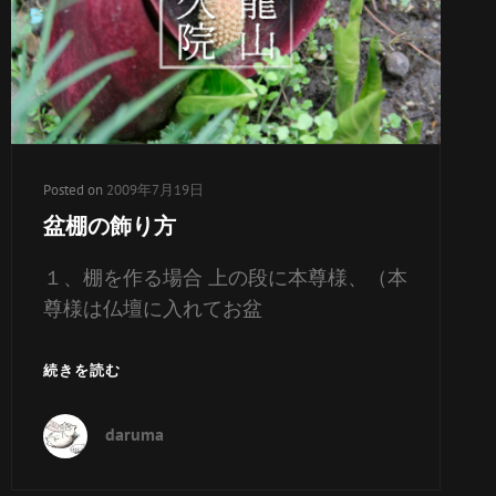
ー
リ
ン
ク
Posted on
2009年7月19日
盆棚の飾り方
１、棚を作る場合 上の段に本尊様、（本
尊様は仏壇に入れてお盆
盆
続きを読む
棚
の
daruma
飾
り
方