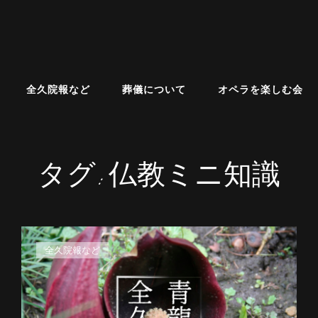
全久院報など
葬儀について
オペラを楽しむ会
タグ:
仏教ミニ知識
カ
全久院報など
テ
ゴ
リ