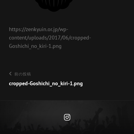
https://zenkyuin.or.jp/wp-
content/uploads/2017/06/cropped-
Goshichi_no_kiri-1.png
投
前
前の投稿
の
cropped-Goshichi_no_kiri-1.png
稿
投
ナ
稿
ビ
ゲ
Instagram
ー
シ