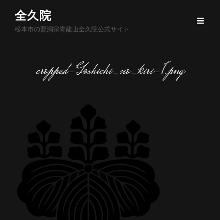
全久院
松本市の曹洞宗青龍山全久院公式サイト
cropped-Goshichi_no_kiri-1.png